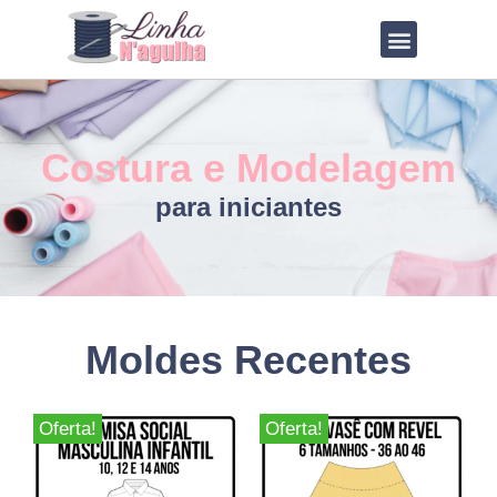
QUEM SOU?
LOJA DE MOLDES
Costura e Modelagem
para iniciantes
Moldes Recentes
Oferta!
Oferta!