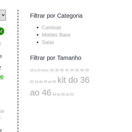
Filtrar por Categoria
Camisas
o!
Moldes Base
Saias
e
Filtrar por Tamanho
2
10 a 14 anos
36
38
40
42
44
46
48
50
90
kit do 36
52
kit do 34 ao 50
ao 46
kit do 36 ao 52
e