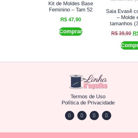
Kit de Moldes Base
Feminino – Tam 52
Saia Evasê c
– Molde 
R$
47,90
tamanhos (3
Comprar
R
R$
39,90
Compr
Termos de Uso
Política de Privacidade