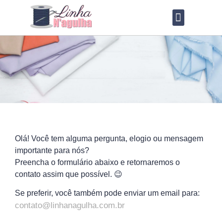
QUEM SOU?
LOJA DE MOLDES
Olá! Você tem alguma pergunta, elogio ou mensagem
importante para nós?
Preencha o formulário abaixo e retornaremos o
contato assim que possível. 😉
Se preferir, você também pode enviar um email para:
contato@linhanagulha.com.br