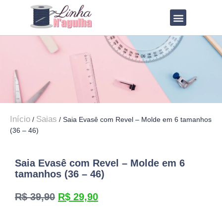
VOLTAR PARA O BLOG
TODOS OS MOLDES
TABELA DE MEDIDAS
COMO IMPRIMIR
Início
Saias
/
/ Saia Evasê com Revel – Molde em 6 tamanhos
(36 – 46)
Saia Evasê com Revel – Molde em 6
tamanhos (36 – 46)
R$
39,90
R$
29,90