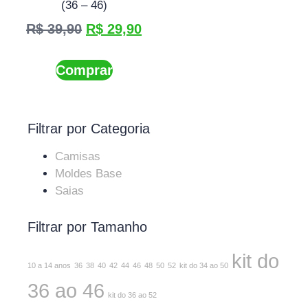
(36 – 46)
R$
39,90
R$
29,90
Comprar
Filtrar por Categoria
Camisas
Moldes Base
Saias
Filtrar por Tamanho
kit do
10 a 14 anos
36
38
40
42
44
46
48
50
52
kit do 34 ao 50
36 ao 46
kit do 36 ao 52