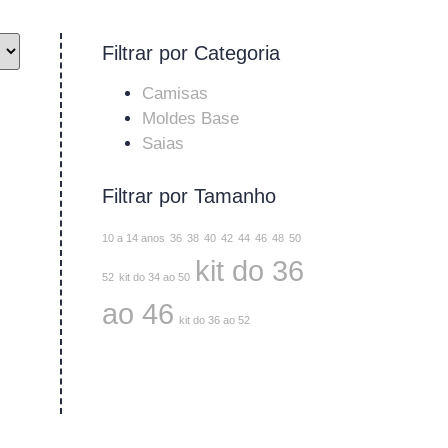
Filtrar por Categoria
Camisas
Moldes Base
Saias
Filtrar por Tamanho
10 a 14 anos
36
38
40
42
44
46
48
50
kit do 36
52
kit do 34 ao 50
ao 46
kit do 36 ao 52