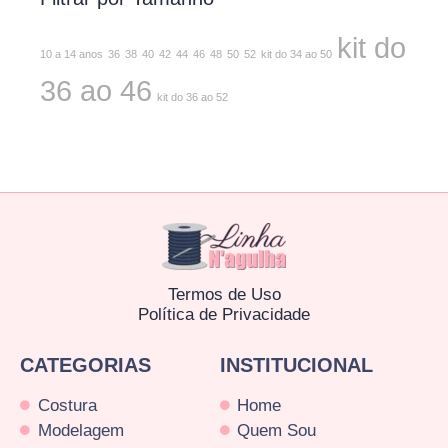
kit do
10 a 14 anos
36
38
40
42
44
46
48
50
52
kit do 34 ao 50
36 ao 46
kit do 36 ao 52
Termos de Uso
Política de Privacidade
CATEGORIAS
INSTITUCIONAL
Costura
Home
Modelagem
Quem Sou