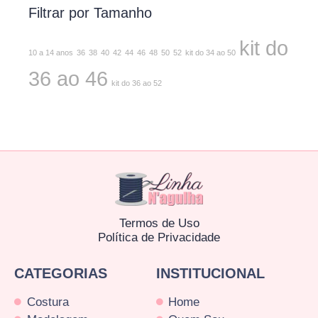
Filtrar por Tamanho
kit do
10 a 14 anos
36
38
40
42
44
46
48
50
52
kit do 34 ao 50
36 ao 46
kit do 36 ao 52
Termos de Uso
Política de Privacidade
CATEGORIAS
INSTITUCIONAL
Costura
Home