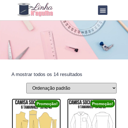
VOLTAR PARA O BLOG
TODOS OS MOLDES
TABELA DE MEDIDAS
COMO IMPRIMIR
A mostrar todos os 14 resultados
Promoção!
Promoção!