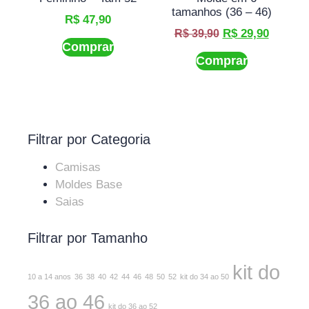
tamanhos (36 – 46)
R$
47,90
R$
29,90
R$
39,90
Comprar
Comprar
Filtrar por Categoria
Camisas
Moldes Base
Saias
Filtrar por Tamanho
kit do
10 a 14 anos
36
38
40
42
44
46
48
50
52
kit do 34 ao 50
36 ao 46
kit do 36 ao 52