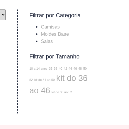
Filtrar por Categoria
Camisas
Moldes Base
Saias
Filtrar por Tamanho
10 a 14 anos
36
38
40
42
44
46
48
50
kit do 36
52
kit do 34 ao 50
ao 46
kit do 36 ao 52