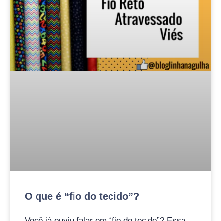
O que é “fio do tecido”?
Você já ouviu falar em “fio do tecido”? Essa